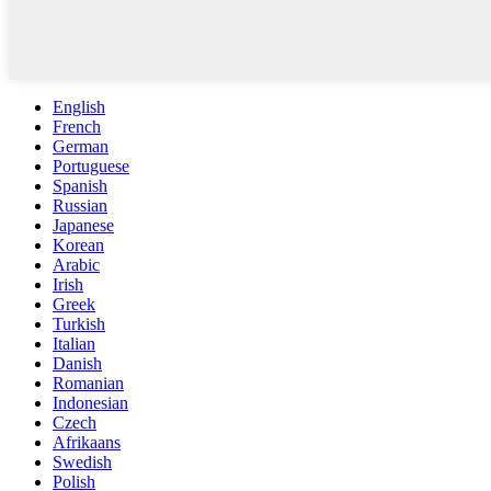
English
French
German
Portuguese
Spanish
Russian
Japanese
Korean
Arabic
Irish
Greek
Turkish
Italian
Danish
Romanian
Indonesian
Czech
Afrikaans
Swedish
Polish