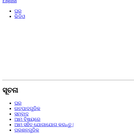
English
ଘର
ଭିଡିଓ
ସୂଚନା
ଘର
ଉତ୍ପାଦଗୁଡିକ
ସମ୍ବାଦ
ଆମ ବିଷୟରେ
ଆମ ସହିତ ଯୋଗାଯୋଗ କରନ୍ତୁ |
ପ୍ରଶ୍ନଗୁଡିକ