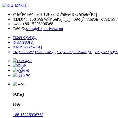
© କପିରାଇଟ୍ - 2010-2022: ସର୍ବସତ୍ତ୍ Res ସଂରକ୍ଷିତ |
ADD: ନା।168 ଜେନକ୍ସିଂ ରୋଡ୍, କୁଜୁ କାଉଣ୍ଟି, ହାଣ୍ଡାନ୍ ସହର, ହେବୀ,
ଟେଲ:
+86 15226996368
ଇମେଲ୍:
sales@fixpalrivet.com
ଗରମ ଦ୍ରବ୍ୟ |
ସାଇଟମ୍ୟାପ୍
AMP ମୋବାଇଲ୍ |
ଅନ୍ଧ ରିଭେଟ୍ ଡୋମ୍ ହେଡ୍ |
,
ବନ୍ଦ ଏଣ୍ଡ ରିଭେଟ୍ସ |
,
ପିତ୍ତଳ ଦୃଷ୍ଟି
ଫୋନ୍ |
ଟେଲ
+86 15226996368