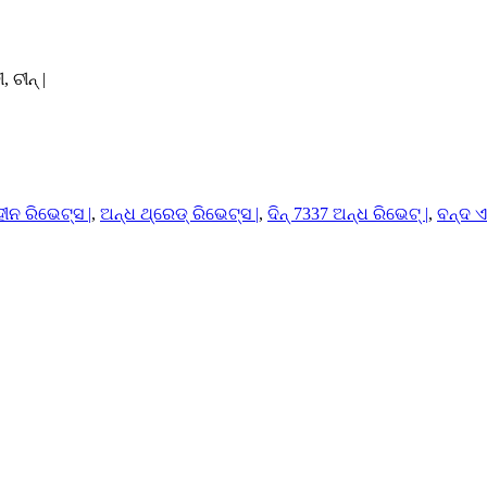
 ଚୀନ୍ |
ହୀନ ରିଭେଟ୍ସ |
,
ଅନ୍ଧ ଥ୍ରେଡ୍ ରିଭେଟ୍ସ |
,
ଦିନ୍ 7337 ଅନ୍ଧ ରିଭେଟ୍ |
,
ବନ୍ଦ ଏ