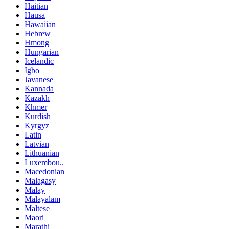
Haitian
Hausa
Hawaiian
Hebrew
Hmong
Hungarian
Icelandic
Igbo
Javanese
Kannada
Kazakh
Khmer
Kurdish
Kyrgyz
Latin
Latvian
Lithuanian
Luxembou..
Macedonian
Malagasy
Malay
Malayalam
Maltese
Maori
Marathi