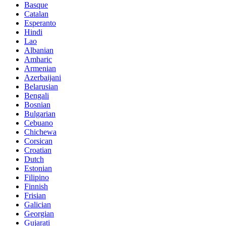
Basque
Catalan
Esperanto
Hindi
Lao
Albanian
Amharic
Armenian
Azerbaijani
Belarusian
Bengali
Bosnian
Bulgarian
Cebuano
Chichewa
Corsican
Croatian
Dutch
Estonian
Filipino
Finnish
Frisian
Galician
Georgian
Gujarati