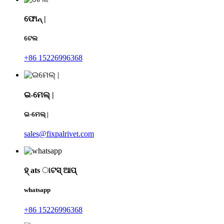
ଫୋନ୍ |
ଟେଲ
+86 15226996368
ଇ-ମେଲ୍ |
ଇ-ମେଲ୍ |
sales@fixpalrivet.com
ହ୍ ats ାଟସ୍ ଆପ୍
whatsapp
+86 15226996368