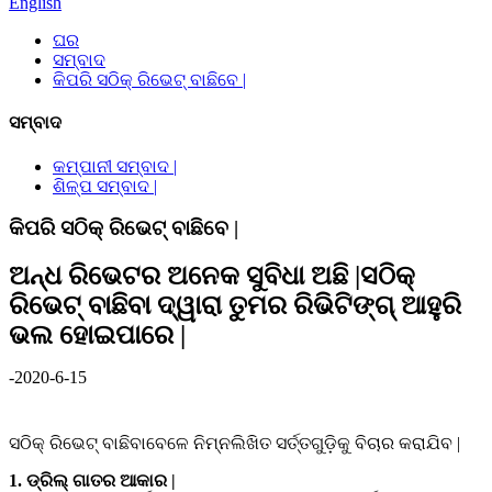
English
ଘର
ସମ୍ବାଦ
କିପରି ସଠିକ୍ ରିଭେଟ୍ ବାଛିବେ |
ସମ୍ବାଦ
କମ୍ପାନୀ ସମ୍ବାଦ |
ଶିଳ୍ପ ସମ୍ବାଦ |
କିପରି ସଠିକ୍ ରିଭେଟ୍ ବାଛିବେ |
ଅନ୍ଧ ରିଭେଟର ଅନେକ ସୁବିଧା ଅଛି |ସଠିକ୍
ରିଭେଟ୍ ବାଛିବା ଦ୍ୱାରା ତୁମର ରିଭିଟିଙ୍ଗ୍ ଆହୁରି
ଭଲ ହୋଇପାରେ |
-2020-6-15
ସଠିକ୍ ରିଭେଟ୍ ବାଛିବାବେଳେ ନିମ୍ନଲିଖିତ ସର୍ତ୍ତଗୁଡ଼ିକୁ ବିଚାର କରାଯିବ |
1. ଡ୍ରିଲ୍ ଗାତର ଆକାର |