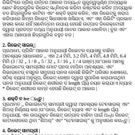
ରିଭିଟିଂରେ ଡ୍ରିଲ୍ ଗର୍ତ୍ତର ଆକାର ଅତ୍ୟନ୍ତ ଗୁରୁତ୍ୱପୂର୍ଣ୍ଣ |ଅତ୍ୟଧିକ
ଛୋଟ ଛିଦ୍ରଗୁଡିକ ରିଭେଟ୍ ସନ୍ନିବେଶ କରିବା କଷ୍ଟକର କରିବ |ଅତ୍ୟଧିକ
ବଡ ଛିଦ୍ରଗୁଡିକ କାଟିବା ଏବଂ ଶକ୍ତି ହ୍ରାସ କରିବ, ଏହା ରିଭେଟ୍କୁ ଖରାପ
କରିପାରେ କିମ୍ବା ରିଭେଟ୍ ସିଧାସଳଖ ଖସିଯାଏ, ଏବଂ ଏହା ରିଭିଟିଂ ପ୍ରଭାବ
ହାସଲ କରେ ନାହିଁ |ସର୍ବୋତ୍ତମ ଉପାୟ ହେଉଛି ଉତ୍ପାଦ ଡିରେକ୍ଟୋରୀ
ଦ୍ୱାରା ପ୍ରଦତ୍ତ ତଥ୍ୟ ଅନୁଯାୟୀ ଗାତର ଆକାର ଖୋଳିବା | ବୁର ଏବଂ
ଏହାର ଆଖପାଖ ଛିଦ୍ରଗୁଡିକ ବହୁତ ବଡ |
2. ରିଭେଟ୍ ସାଇଜ୍ |
ପ୍ରଥମେ, ଡ୍ରିଲିଂ ଆକାର ଅନୁଯାୟୀ ରିଭେଟର ବ୍ୟାସକୁ ବାଛିବା
ଆବଶ୍ୟକ |ସାଧାରଣତ ,, ଏହା 2.4 ମିମି, 3.2 ମିମି, 4 ମିମି, 4.8 ମିମି, 6.4
ମିମି (3 / 32，1 / 8，5 / 32，3 / 16，1 / 4 ଇଞ୍ଚ) |ତା’ପରେ ଆମକୁ
ରିଭାଇଟେଡ୍ ସାମଗ୍ରୀର ମୋଟ ଘନତା ମାପିବା ଆବଶ୍ୟକ, ଏବଂ
ରିଭାଇଟେଡ୍ ବସ୍ତୁର ସମୁଦାୟ ଘନତା ହେଉଛି ରିଭିଟିଂ ପରିସର |ଶେଷରେ,
ସଠିକ୍ ବ୍ୟାସ ଅନୁରୂପ, ରିଭେଟ୍ ରେଞ୍ଜ ଦ୍ୱାରା ସୁପାରିଶ କରାଯାଇଥିବା
ଘନତା ଅନୁଯାୟୀ ରିଭେଟ୍ ଶରୀରର ଦ length ର୍ଘ୍ୟ ଚୟନ କରାଯାଏ |ବ୍ୟାସ
* ରିଭେଟ୍ ଶରୀରର ଲମ୍ବ ହେଉଛି ରିଭେଟ୍ ର ଆକାର |
3. ଶକ୍ତି ବ ive ାନ୍ତୁ |
ପ୍ରଥମତ ,, ରିଭାଇଟେଡ୍ ସାମଗ୍ରୀ ଦ୍ୱାରା ଆବଶ୍ୟକ ଟେନସାଇଲ୍ ଏବଂ
ଶିଅର୍ ନିର୍ଣ୍ଣୟ କର |ତା’ପରେ, ରିଭେଟ୍ ବ୍ୟାସ ଏବଂ ଦ length ର୍ଘ୍ୟ
ଅନୁଯାୟୀ, ଏକ ଉପଯୁକ୍ତ ରିଭେଟ୍ ଉତ୍ପାଦ ବାଛିବା ପାଇଁ ଅନ୍ଧ ରିଭେଟ୍
କାଟାଲୋଜରେ ଥିବା “ଶିଅର୍” ଏବଂ “ଟେନସାଇଲ୍” କୁ ଅନୁସରଣ କରନ୍ତୁ |
4. ରିଭେଟ୍ ସାମଗ୍ରୀ |