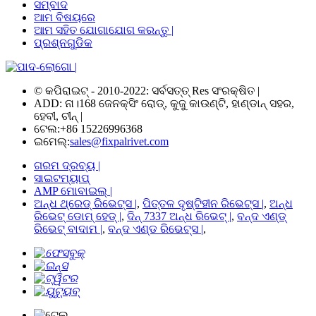
ସମ୍ବାଦ
ଆମ ବିଷୟରେ
ଆମ ସହିତ ଯୋଗାଯୋଗ କରନ୍ତୁ |
ପ୍ରଶ୍ନଗୁଡିକ
© କପିରାଇଟ୍ - 2010-2022: ସର୍ବସତ୍ତ୍ Res ସଂରକ୍ଷିତ |
ADD: ନା।168 ଜେନକ୍ସିଂ ରୋଡ୍, କୁଜୁ କାଉଣ୍ଟି, ହାଣ୍ଡାନ୍ ସହର,
ହେବୀ, ଚୀନ୍ |
ଟେଲ:
+86 15226996368
ଇମେଲ୍:
sales@fixpalrivet.com
ଗରମ ଦ୍ରବ୍ୟ |
ସାଇଟମ୍ୟାପ୍
AMP ମୋବାଇଲ୍ |
ଅନ୍ଧ ଥ୍ରେଡ୍ ରିଭେଟ୍ସ |
,
ପିତ୍ତଳ ଦୃଷ୍ଟିହୀନ ରିଭେଟ୍ସ |
,
ଅନ୍ଧ
ରିଭେଟ୍ ଡୋମ୍ ହେଡ୍ |
,
ଦିନ୍ 7337 ଅନ୍ଧ ରିଭେଟ୍ |
,
ବନ୍ଦ ଏଣ୍ଡ୍
ରିଭେଟ୍ ବାଦାମ |
,
ବନ୍ଦ ଏଣ୍ଡ ରିଭେଟ୍ସ |
,