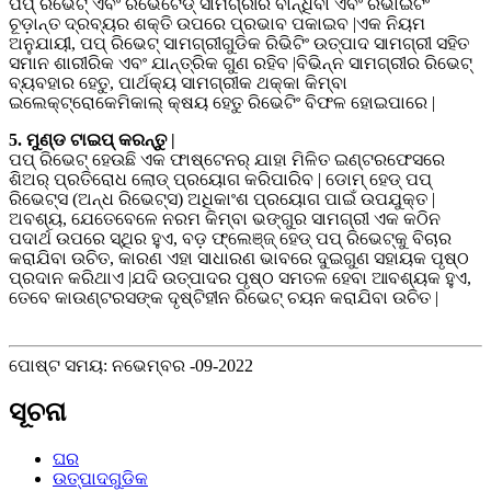
ପପ୍ ରିଭେଟ୍ ଏବଂ ରିଭେଟେଡ୍ ସାମଗ୍ରୀର ବାନ୍ଧିବା ଏବଂ ରିଭାଇଟିଂ
ଚୂଡ଼ାନ୍ତ ଦ୍ରବ୍ୟର ଶକ୍ତି ଉପରେ ପ୍ରଭାବ ପକାଇବ |ଏକ ନିୟମ
ଅନୁଯାୟୀ, ପପ୍ ରିଭେଟ୍ ସାମଗ୍ରୀଗୁଡିକ ରିଭିଟିଂ ଉତ୍ପାଦ ସାମଗ୍ରୀ ସହିତ
ସମାନ ଶାରୀରିକ ଏବଂ ଯାନ୍ତ୍ରିକ ଗୁଣ ରହିବ |ବିଭିନ୍ନ ସାମଗ୍ରୀର ରିଭେଟ୍
ବ୍ୟବହାର ହେତୁ, ପାର୍ଥକ୍ୟ ସାମଗ୍ରୀକ ଥକ୍କା କିମ୍ବା
ଇଲେକ୍ଟ୍ରୋକେମିକାଲ୍ କ୍ଷୟ ହେତୁ ରିଭେଟିଂ ବିଫଳ ହୋଇପାରେ |
5. ମୁଣ୍ଡ ଟାଇପ୍ କରନ୍ତୁ |
ପପ୍ ରିଭେଟ୍ ହେଉଛି ଏକ ଫାଷ୍ଟେନର୍ ଯାହା ମିଳିତ ଇଣ୍ଟରଫେସରେ
ଶିଅର୍ ପ୍ରତିରୋଧ ଲୋଡ୍ ପ୍ରୟୋଗ କରିପାରିବ | ଡୋମ୍ ହେଡ୍ ପପ୍
ରିଭେଟ୍ସ (ଅନ୍ଧ ରିଭେଟ୍ସ) ଅଧିକାଂଶ ପ୍ରୟୋଗ ପାଇଁ ଉପଯୁକ୍ତ |
ଅବଶ୍ୟ, ଯେତେବେଳେ ନରମ କିମ୍ବା ଭଙ୍ଗୁର ସାମଗ୍ରୀ ଏକ କଠିନ
ପଦାର୍ଥ ଉପରେ ସ୍ଥିର ହୁଏ, ବଡ଼ ଫ୍ଲେଞ୍ଜ୍ ହେଡ୍ ପପ୍ ରିଭେଟ୍କୁ ବିଚାର
କରାଯିବା ଉଚିତ, କାରଣ ଏହା ସାଧାରଣ ଭାବରେ ଦୁଇଗୁଣ ସହାୟକ ପୃଷ୍ଠ
ପ୍ରଦାନ କରିଥାଏ |ଯଦି ଉତ୍ପାଦର ପୃଷ୍ଠ ସମତଳ ହେବା ଆବଶ୍ୟକ ହୁଏ,
ତେବେ କାଉଣ୍ଟରସଙ୍କ ଦୃଷ୍ଟିହୀନ ରିଭେଟ୍ ଚୟନ କରାଯିବା ଉଚିତ |
ପୋଷ୍ଟ ସମୟ: ନଭେମ୍ବର -09-2022
ସୂଚନା
ଘର
ଉତ୍ପାଦଗୁଡିକ