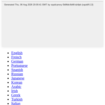
English
French
German
Portuguese
Spanish
Russian
Japanese
Korean
Arabic
Irish
Greek
Turkish
Italian