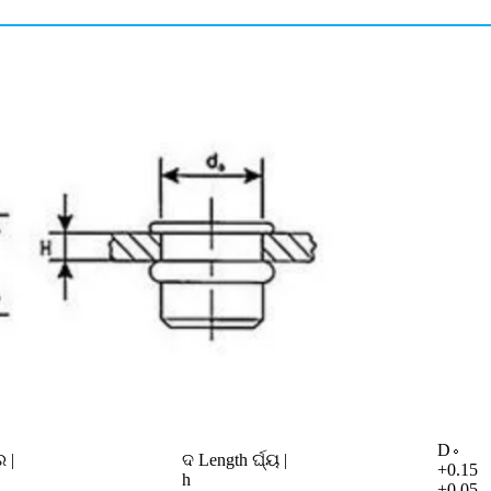
D。
 |
ଦ Length ର୍ଘ୍ୟ |
+0.15
h
+0.05