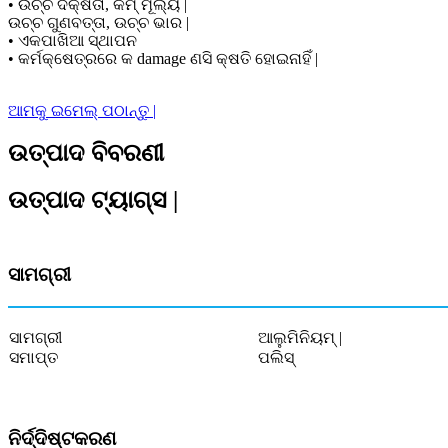
• ଉଚ୍ଚ ଦକ୍ଷତା, କମ୍ ମୂଲ୍ୟ |
ଉଚ୍ଚ ଗୁଣବତ୍ତା, ଉଚ୍ଚ ଭାର |
• ଏକପାଖିଆ ସ୍ଥାପନ
• କର୍ମକ୍ଷେତ୍ରରେ କ damage ଣସି କ୍ଷତି ହୋଇନାହିଁ |
ଆମକୁ ଇମେଲ୍ ପଠାନ୍ତୁ |
ଉତ୍ପାଦ ବିବରଣୀ
ଉତ୍ପାଦ ଟ୍ୟାଗ୍ସ |
ସାମଗ୍ରୀ
ସାମଗ୍ରୀ
ଆଲୁମିନିୟମ୍ |
ସମାପ୍ତ
ପଲିସ୍
ନିର୍ଦ୍ଦିଷ୍ଟକରଣ