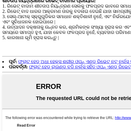
ଶୀତତାପ ନିୟନ୍ତ୍ରଣରେ ରିଭେଟ୍ ବାଦାମର ପ୍ରୟୋଗ:
1. ରିଭେଟ୍ ବାଦାମ ଶୀତତାପ ନିୟନ୍ତ୍ରଣ ସେଲକୁ ଫଳପ୍ରଦ ଭାବରେ ସମାଧାନ
2. ରିଭେଟ୍ ବାଦ ଧାରର ଆକ୍ରମଣ ତାରକୁ ବଦଳାଇ ଦେଇଛି ଯାହା ସାମଗ୍ରୀକୁ 
3. ସେଲ୍-ଆଟାକ୍ ସ୍କ୍ରୁଗୁଡିକର ସମାଧାନ ଶକ୍ତିଶାଳୀ ନୁହେଁ, ଏବଂ ନିର୍ଭର
ଏବଂ ସୁବିଧାଜନକ ହୋଇପାରେ |
4. ଉତ୍ପାଦନ ଦକ୍ଷତାକୁ ଉନ୍ନତ କର, ଶ୍ରମିକଙ୍କ ସଂଖ୍ୟା ହ୍ରାସ କର ଏବ
ସମୟରେ ସମାପ୍ତ ହୁଏ, ଯାହା କେବଳ ଫଳପ୍ରଦ ନୁହେଁ, ବ୍ୟବହାର ପରିମାଣ 
5. କାରଖାନା ଭୂମି ହ୍ରାସ କରନ୍ତୁ |
ପୂର୍ବ:
ଫ୍ଲାଟ ହେଡ୍ ଅଧା ହେକ୍ସ ଶରୀର ଓପନ୍ ଏଣ୍ଡ୍ ରିଭେଟ୍ ନଟ୍ ନର୍ଲସ୍ ସ
ପରବର୍ତ୍ତୀ:
ଫ୍ଲାଟ ହେଡ୍ ରାଉଣ୍ଡ ବଡି ନର୍ଲ୍ସ ସହିତ ଓପନ୍ ଏଣ୍ଡ୍ ରିଭେଟ୍