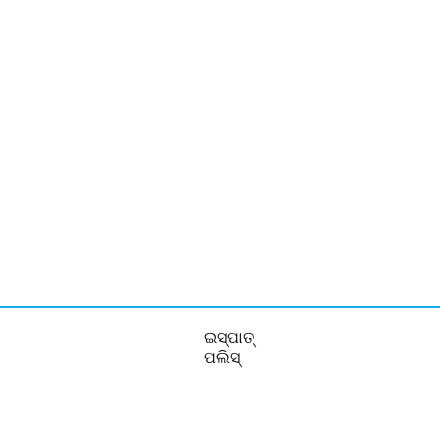
ଇସ୍ପାତ୍
ପଲିସ୍