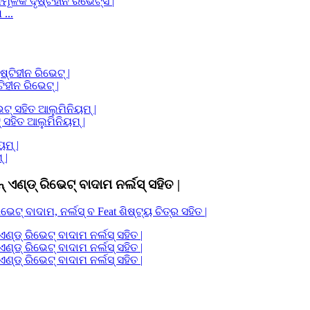
...
ହୀନ ରିଭେଟ୍ |
୍ ସହିତ ଆଲୁମିନିୟମ୍ |
 |
ଣ୍ଡ୍ ରିଭେଟ୍ ବାଦାମ ନର୍ଲସ୍ ସହିତ |