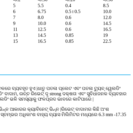
5
5.5
0.4
8.5
6
6.75
0.5। 0.5
10.0
7
8.0
0.6
12.0
9
10.0
0.6
14.5
11
12.5
0.6
16.5
13
14.5
0.85
19
15
16.5
0.85
22.5
୍ଚଳରେ ବ୍ୟବହୃତ ହୁଏ |ଧାତୁ ପତଳା ପ୍ଲେଟ ଏବଂ ପତଳା ଟ୍ୟୁବ୍ ୱେଲଡିଂ
ଂ ବାଦାମ, ଉଚ୍ଚ ରିଭେଟ୍ ଦୃ strong ଦକ୍ଷତା ଏବଂ ସୁବିଧାଜନକ ବ୍ୟବହାର
ଲଡିଂ ଭଳି ସମସ୍ୟାକୁ ଫଳପ୍ରଦ ଭାବରେ କାଟିପାରେ |
ଭିନ୍ନ ଆକାରର କ୍ୟାବିନେଟ୍ ଭିନ୍ନ |ରିଭେଟ୍ ବାଦାମର କିଛି ଅଂଶ
ଦ ସ୍ତମ୍ଭର ଅଧିକାଂଶ ବାହ୍ୟ ବ୍ୟାସ ମିଲିମିଟର ମଧ୍ୟରେ 6.3 mm -17.35