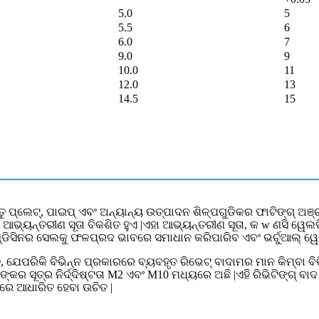
5.0
5
5.5
6
6.0
7
9.0
9
10.0
11
12.0
13
14.5
15
ଧାତୁ ପ୍ଲେଟ୍, ପାଇପ୍ ଏବଂ ଅନ୍ୟାନ୍ୟ ଉତ୍ପାଦନ ଶିଳ୍ପଗୁଡିକର ଫାଟିଙ୍ଗ୍ ଅଞ
ଭ୍ୟନ୍ତରୀଣ ସୂତା ବିକଶିତ ହୁଏ |ଏହା ଆଭ୍ୟନ୍ତରୀଣ ସୂତା, କ w ଣସି ୱେଲଡି
ଡିସିନର ସେଲକୁ ଫଳପ୍ରଦ ଭାବରେ ସମାଧାନ କରିପାରିବ ଏବଂ ଭର୍ଚୁଆଲ୍ ୱେ
, ଯେପରିକି ବିଭିନ୍ନ ପ୍ରକାରରେ ବ୍ୟବହୃତ ରିଭେଟ୍ ବାଦାମର ମାନ କିମ୍ବା ବି
କର ସୂତ୍ର ନିର୍ଦ୍ଦିଷ୍ଟତା M2 ଏବଂ M10 ମଧ୍ୟରେ ଅଛି |ଏହି ରିଭିଟିଙ୍ଗ୍ ବା
ପରେ ଆଧାରିତ ହେବା ଉଚିତ |