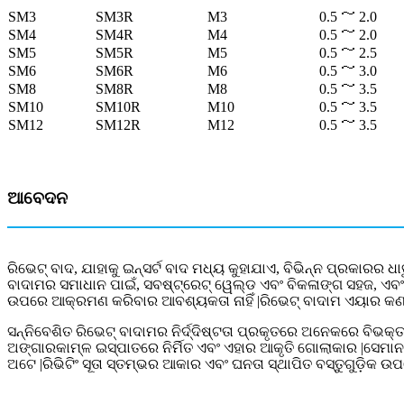
SM3
SM3R
M3
0.5 ～ 2.0
SM4
SM4R
M4
0.5 ～ 2.0
SM5
SM5R
M5
0.5 ～ 2.5
SM6
SM6R
M6
0.5 ～ 3.0
SM8
SM8R
M8
0.5 ～ 3.5
SM10
SM10R
M10
0.5 ～ 3.5
SM12
SM12R
M12
0.5 ～ 3.5
ଆବେଦନ
ରିଭେଟ୍ ବାଦ, ଯାହାକୁ ଇନ୍ସର୍ଟ ବାଦ ମଧ୍ୟ କୁହାଯାଏ, ବିଭିନ୍ନ ପ୍ରକାରର 
ବାଦାମର ସମାଧାନ ପାଇଁ, ସବଷ୍ଟ୍ରେଟ୍ ୱେଲ୍ଡ ଏବଂ ବିକଳାଙ୍ଗ ସହଜ, ଏବଂ ଆ
ଉପରେ ଆକ୍ରମଣ କରିବାର ଆବଶ୍ୟକତା ନାହିଁ |ରିଭେଟ୍ ବାଦାମ ଏୟାର କଣ୍
ସନ୍ନିବେଶିତ ରିଭେଟ୍ ବାଦାମର ନିର୍ଦ୍ଦିଷ୍ଟତା ପ୍ରକୃତରେ ଅନେକରେ ବିଭକ୍ତ
ଅଙ୍ଗାରକାମ୍ଳ ଇସ୍ପାତରେ ନିର୍ମିତ ଏବଂ ଏହାର ଆକୃତି ଗୋଲାକାର |ସେମାନଙ୍
ଅଟେ |ରିଭିଟିଂ ସୂତା ସ୍ତମ୍ଭର ଆକାର ଏବଂ ଘନତା ସ୍ଥାପିତ ବସ୍ତୁଗୁଡ଼ିକ ଉ