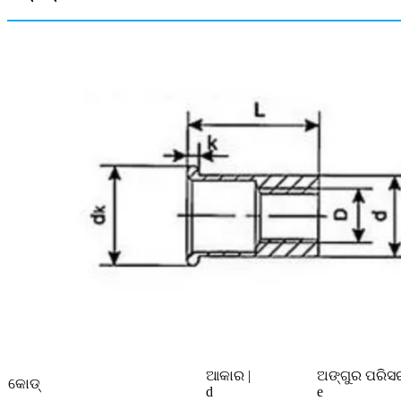
ଆକାର |
ଅଙ୍ଗୁର ପରିସର
କୋଡ୍
d
e