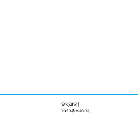
ଇସ୍ପାତ |
ଜିନ ପ୍ଲେଟେଡ୍ |