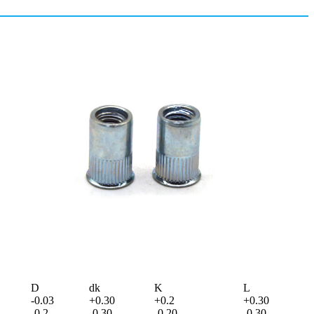
D
dk
K
L
-0.03
+0.30
+0.2
+0.30
-0.2
-0.30
-0.20
-0.30