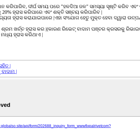
 କରିପାରିବ, ଦୀର୍ଘ ସମୟ ପରେ "ହଳଦିଆ ଜଳ" ସମସ୍ୟା ସୃଷ୍ଟି କରିବ ଏବଂ 
20% ହ୍ରାସ କରିପାରେ ଏବଂ ଶକ୍ତି ସଞ୍ଚୟ କରିପାରିବ |
ଯୋଗ୍ୟତା ହ୍ରାସ କରାଯାଇପାରେ |ଏହା ସଂଯୋଗ ହେତୁ ମୁକ୍ତ ହେବା ଦ୍ୱାରା ଉତ୍ପ
ଂ ଶ୍ରମ ଖର୍ଚ୍ଚ ହ୍ରାସ କର |(କାରଣ ରିଭେଟ୍ ବାଦାମ ପଞ୍ଚର କ୍ରସରକୁ ରିଭ
ମଧ୍ୟ ହ୍ରାସ କରିଥାଏ |
ହିତ |
 ବାଦାମ |