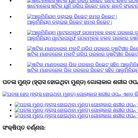
ଷ୍ଟେନଲେସ୍ ଷ୍ଟିଲ୍ ୟୁନି ଗ୍ରିପ୍ ରିଭେଟ୍ ଉଚ୍ଚ ଶକ୍ତି ସଂରଚନା 
ଆଲୁମିନିୟମ୍ ଡ୍ରାଇଭ୍ ରିଭେଟ୍ ହାମର୍ ରିଭେଟ୍ |
ଆଲୁମିନିୟମ୍ ୱାଟରପ୍ରୁଫ୍ ଗଠନମୂଳକ ବଲ୍ବ ପ୍ରକାର ଦୃଷ୍ଟି
ଷ୍ଟିଲ୍ ମାଣ୍ଡ୍ରେଲ୍ ମଲ୍ଟି ଗ୍ରିପ୍ ପ୍ରକାର ଦୃଷ୍ଟିହୀନ ରିଭେଟ
ଷ୍ଟିଲ୍ ମାଣ୍ଡ୍ରେଲ୍ ପିଲ୍ ପ୍ରକାର ରିଭେଟ୍ ସହିତ ଆଲୁମିନିୟମ୍
ପତଳା ମୁଣ୍ଡ (ହ୍ରାସ ହୋଇଥିବା ମୁଣ୍ଡ) ଗୋଲାକାର ଶରୀର ଓପନ୍ ଏ
ସଂକ୍ଷିପ୍ତ ବର୍ଣ୍ଣନା: