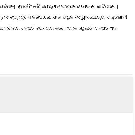
ଭର୍ଚୁଆଲ୍ ୱେଲଡିଂ ଭଳି ସମସ୍ୟାକୁ ଫଳପ୍ରଦ ଭାବରେ କାଟିପାରେ |
ନ୍ନ ଶବ୍ଦକୁ ହ୍ରାସ କରିପାରେ, ଯାହା ଅଧିକ ବିଶ୍ୱାସଯୋଗ୍ୟ, ଶକ୍ତିଶାଳୀ
ାଇଭ୍ କରିବାର ପଦ୍ଧତି ବ୍ୟବହାର କରେ, ଏକକ ୱେଲଡିଂ ପଦ୍ଧତି ଏକ