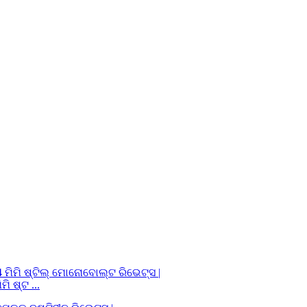
ି ଷ୍ଟ ...